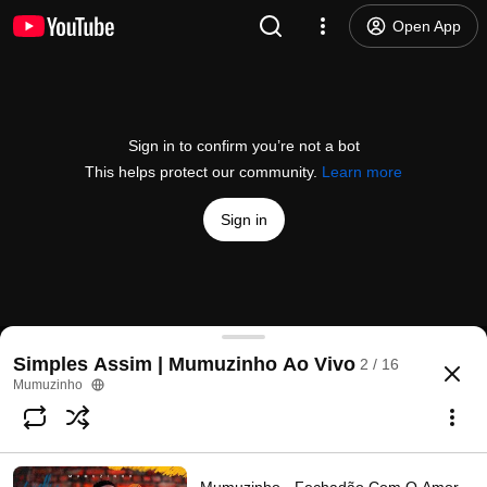
Open App
Sign in to confirm you’re not a bot
This helps protect our community.
Learn more
Sign in
Mumuzinho - SIMPLES ASSIM (Ao Vivo) - Parte 
Simples Assim | Mumuzinho Ao Vivo
2 / 16
@
Mumuzinho
9.6K likes
1.5M views
2 months ago
more
Mumuzinho
Subscribe
Comments
152