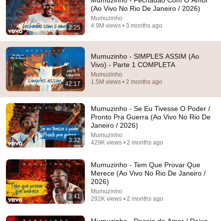
Mumuzinho - Fechadão Com O Amor
(Ao Vivo No Rio De Janeiro / 2026)
Ótima escolha de lugar, Parque das Ruínas é muito 
Mumuzinho
bonito, um dos lugares mais legais para visitar no RJ, 
4.9M views • 3 months ago
2:25
surpreendeu! 👏🏻👏🏻👏🏻
Mumuzinho - SIMPLES ASSIM (Ao
Vivo) - Parte 1 COMPLETA
Mumuzinho
1.5M views • 2 months ago
42:17
Mumuzinho - Se Eu Tivesse O Poder /
Pronto Pra Guerra (Ao Vivo No Rio De
Janeiro / 2026)
Mumuzinho
3:32
429K views • 2 months ago
1:03:22
Mumuzinho - Tem Que Provar Que
Merece (Ao Vivo No Rio De Janeiro /
Sorriso Eu Gosto No Pagode Lado B - Audiovisual
2026)
Completo
Mumuzinho
Sorriso Maroto
3:41
292K views • 2 months ago
New
1.9M views
Mumuzinho - Desejo de Amar / Deixa