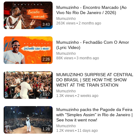
Pagode Mais Tocados 2025 🎶 | As Melhores do
Pagode – 1 Hora Só de Hit | Grupo TeDeJoTa
Mumuzinho - Encontro Marcado (Ao
Grupo TeDeJota
•
9.1M views
Vivo No Rio De Janeiro / 2026)
Mumuzinho
263K views • 2 months ago
3:43
Mumuzinho - Fechadão Com O Amor
(Lyric Video)
Mumuzinho
88K views • 3 months ago
2:26
MUMUZINHO SURPRISE AT CENTRAL
DO BRASIL | SEE HOW THE SHOW
WENT AT THE TRAIN STATION
1:10:09
Mumuzinho
1:22
1.3K views • 2 weeks ago
JEAN SANTANA AO VIVO NA LAVAGEM DO SASEB
Digo Mix Gravações
Mumuzinho packs the Pagode da Feira
New
55 views
with "Simples Assim" in Rio de Janeiro |
See how it went now!
Mumuzinho
1:28
1.2K views • 11 days ago