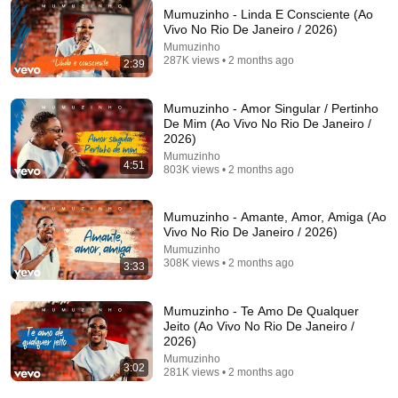
Mumuzinho - Linda E Consciente (Ao
Vivo No Rio De Janeiro / 2026)
Mumuzinho
287K views • 2 months ago
2:39
1:13:33
Encontro de Batuqueiros - Seleção do Samba (EDB
Mumuzinho - Amor Singular / Pertinho
canta Revelação) - Ao Vivo
De Mim (Ao Vivo No Rio De Janeiro /
2026)
EDB - Encontro de Batuqueiros
•
617K views
Mumuzinho
4:51
803K views • 2 months ago
Mumuzinho - Amante, Amor, Amiga (Ao
Vivo No Rio De Janeiro / 2026)
Mumuzinho
308K views • 2 months ago
3:33
Mumuzinho - Te Amo De Qualquer
Jeito (Ao Vivo No Rio De Janeiro /
2026)
Mumuzinho
1:09:01
3:02
281K views • 2 months ago